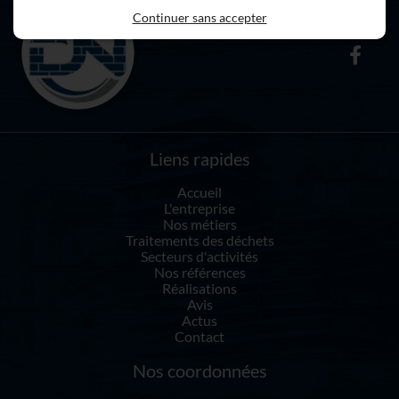
Continuer sans accepter
Liens rapides
Accueil
L'entreprise
Nos métiers
Traitements des déchets
Secteurs d'activités
Nos références
Réalisations
Avis
Actus
Contact
Nos coordonnées