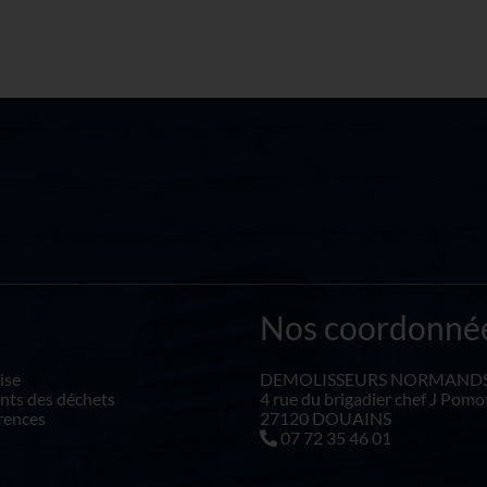
Nos coordonné
ise
DEMOLISSEURS NORMAND
nts des déchets
4 rue du brigadier chef J Pom
rences
27120 DOUAINS
07 72 35 46 01