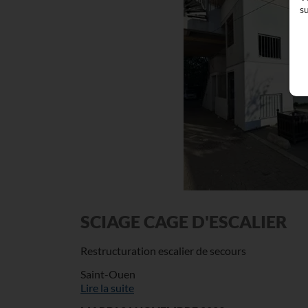
su
SCIAGE CAGE D'ESCALIER
Restructuration escalier de secours
Saint-Ouen
Lire la suite