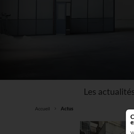
Les actuali
Accueil
Actus
C
e
V