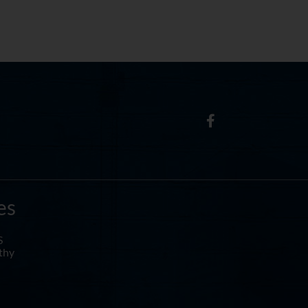
es
S
othy